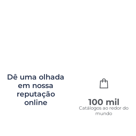
Dê uma olhada
em nossa
reputação
2,010,459
100
mil
online
Visitas
Catálogos ao redor do
únicas
mundo
nos
catálogos
RediRedi