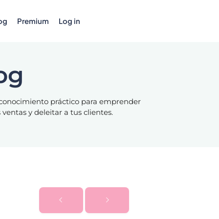
og
Premium
Log in
og
o conocimiento práctico para emprender
entas y deleitar a tus clientes.