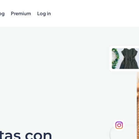
og
Premium
Log in
tas con