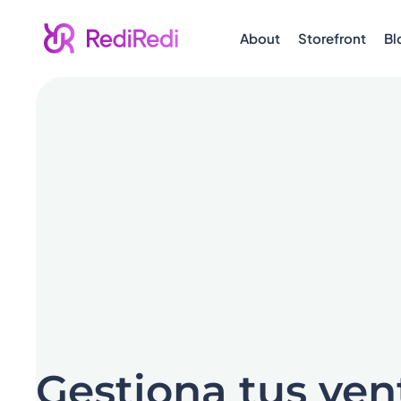
About
Storefront
Bl
Gestiona tus ven